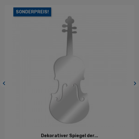
SONDERPREIS!


Dekorativer Spiegel der...