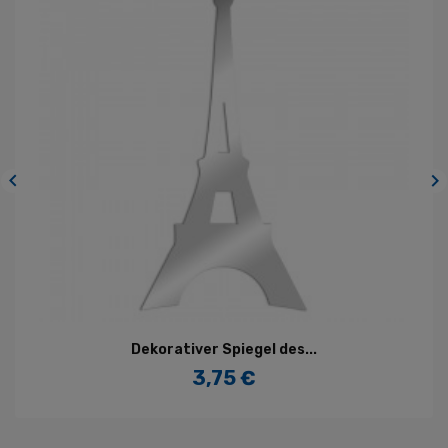


Dekorativer Spiegel des...
3,75 €
Preis