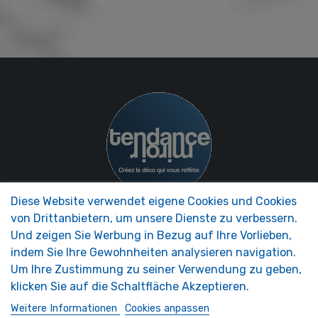
Diese Website verwendet eigene Cookies und Cookies
von Drittanbietern, um unsere Dienste zu verbessern.
NOS MIROIRS
UNTERNEHMEN
Und zeigen Sie Werbung in Bezug auf Ihre Vorlieben,
Zubehör Spiegel
Präsentation MIRROR
indem Sie Ihre Gewohnheiten analysieren navigation.
Wohnmobilspiegel
TRENDS®
Um Ihre Zustimmung zu seiner Verwendung zu geben,
Sicherheitsspiegel
FAQ - Foire aux Questions
Dekorative Spiegel
klicken Sie auf die Schaltfläche Akzeptieren.
Spiegel maßgeschneiderte
Weitere Informationen
Cookies anpassen