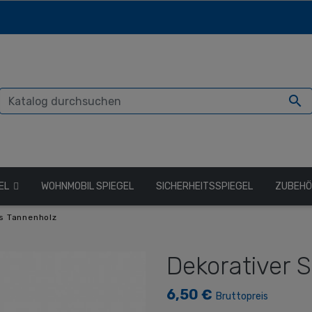

GEL
WOHNMOBIL SPIEGEL
SICHERHEITSSPIEGEL
ZUBEH
us Tannenholz
Dekorativer 
6,50 €
Bruttopreis