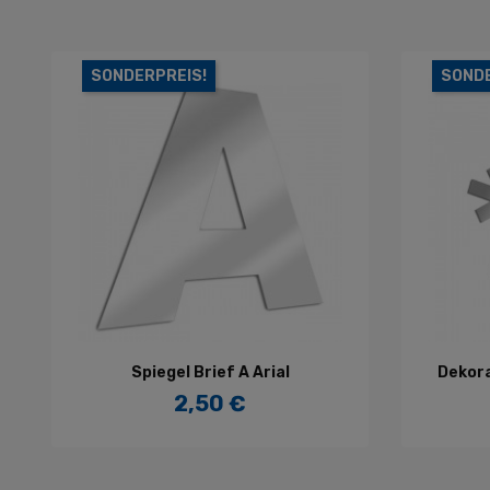
SONDERPREIS!
SONDE
IN DEN WARENKORB
Spiegel Brief A Arial
Dekora
2,50 €
Preis