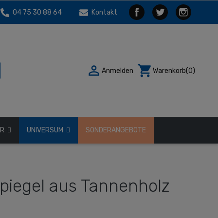
04 75 30 88 64
Kontakt

shopping_cart
Anmelden
Warenkorb
(0)
ÖR
UNIVERSUM
SONDERANGEBOTE
Spiegel aus Tannenholz