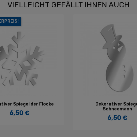
VIELLEICHT GEFÄLLT IHNEN AUCH
RPREIS!
IN DEN WARENKORB
IN DEN WARENKORB
tiver Spiegel der Flocke
Dekorativer Spieg
Schneemann
6,50 €
Preis
6,50 €
Preis