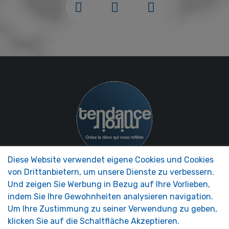
Diese Website verwendet eigene Cookies und Cookies
von Drittanbietern, um unsere Dienste zu verbessern.
NOS MIROIRS
UNTERNEHMEN
Und zeigen Sie Werbung in Bezug auf Ihre Vorlieben,
Zubehör Spiegel
Präsentation MIRROR
indem Sie Ihre Gewohnheiten analysieren navigation.
Wohnmobilspiegel
TRENDS®
Um Ihre Zustimmung zu seiner Verwendung zu geben,
Sicherheitsspiegel
FAQ - Foire aux Questions
Dekorative Spiegel
klicken Sie auf die Schaltfläche Akzeptieren.