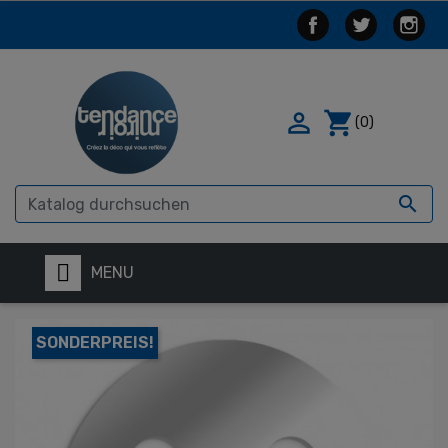

shopping_cart
(0)

MENU
SONDERPREIS!