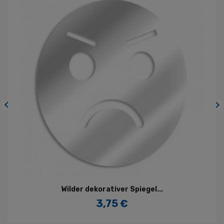


Wilder dekorativer Spiegel...
3,75 €
Preis